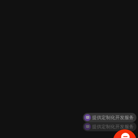
司（X-Rite, Incorporated）旗下子公司、全球色彩权威与专业色彩
标准供应商彩通公司（Pantone LLC）宣布，PANTONE 15-0343
Greenery（草木绿）被选为彩通® 2017 年度代表色
详细内容
提供定制化开发服务
玛莎拉蒂-新总裁 GranSport 运动版首支 TVC 动感来袭
提供定制化开发服务
类型：
业界最新案例分享
新款总裁轿车GranSport运动版首支TVC